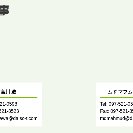
宮川 透
ムド マフ
521-0598
Tel: 097-521-0
-521-8523
Fax: 097-521-
kawa@daiso-t.com
mdmahmud@dai