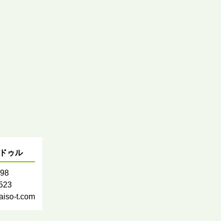
ムドゥル
598
8523
so-t.com