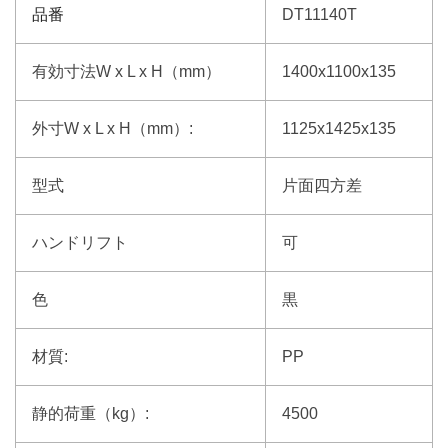
品番
DT11140T
有効寸法W x L x H（mm）
1400x1100x135
外寸W x L x H（mm）:
1125x1425x135
型式
片面四方差
ハンドリフト
可
色
黒
材質:
PP
静的荷重（kg）:
4500