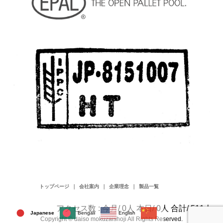
トップページ
会社案内
企業理念
製品一覧
アクセス数 : 今月/ 0人 本日/ 0人 合計/ 511人
Japanese
Bengali
English
Copyright © daiso mokuzaishoji All Rights Reserved.